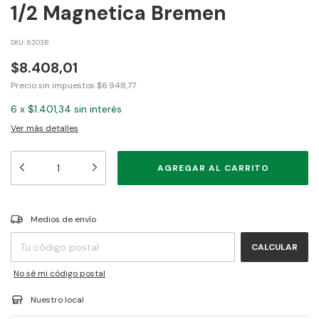
1/2 Magnetica Bremen
SKU:
6203B
$8.408,01
Precio sin impuestos
$6.948,77
6
x
$1.401,34
sin interés
Ver más detalles
CAMBIAR CP
Entregas para el CP:
Medios de envío
CALCULAR
No sé mi código postal
Nuestro local