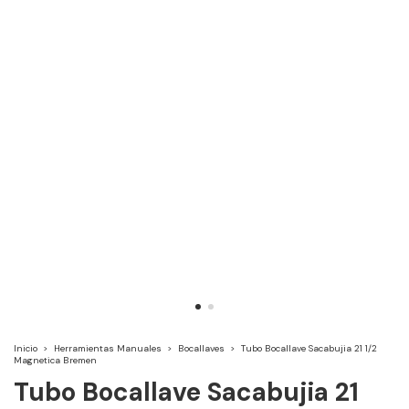
Inicio
>
Herramientas Manuales
>
Bocallaves
>
Tubo Bocallave Sacabujia 21 1/2
Magnetica Bremen
Tubo Bocallave Sacabujia 21