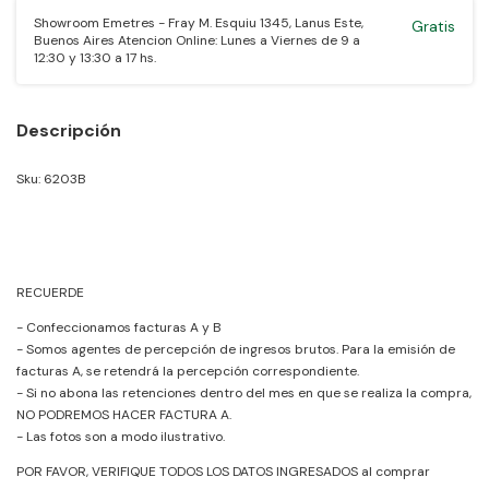
Showroom Emetres - Fray M. Esquiu 1345, Lanus Este,
Gratis
Buenos Aires Atencion Online: Lunes a Viernes de 9 a
12:30 y 13:30 a 17 hs.
Descripción
Sku: 6203B
RECUERDE
- Confeccionamos facturas A y B
- Somos agentes de percepción de ingresos brutos. Para la emisión de
facturas A, se retendrá la percepción correspondiente.
- Si no abona las retenciones dentro del mes en que se realiza la compra,
NO PODREMOS HACER FACTURA A.
- Las fotos son a modo ilustrativo.
POR FAVOR, VERIFIQUE TODOS LOS DATOS INGRESADOS al comprar