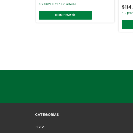
6
x
$162.087,27
sin interés
$114
6
x
$19.0
etti Doble Bomba
CATEGORÍAS
Inicio