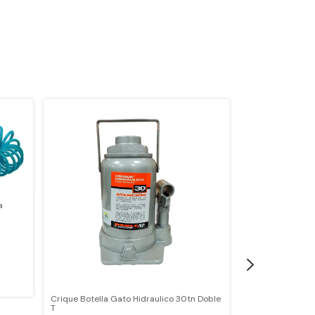
a
Crique Botella Gato Hidraulico 30tn Doble
Crique Botella G
T