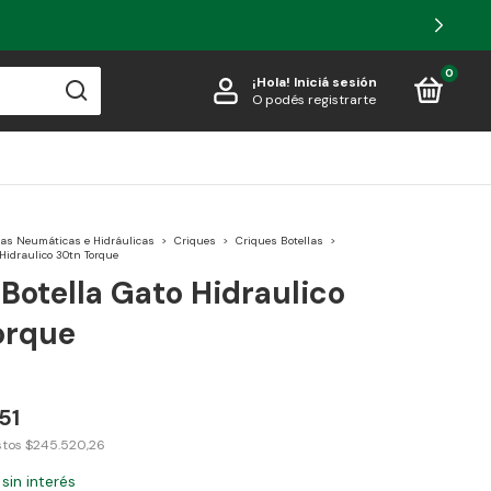
0
¡Hola!
Iniciá sesión
O podés registrarte
as Neumáticas e Hidráulicas
>
Criques
>
Criques Botellas
>
 Hidraulico 30tn Torque
Botella Gato Hidraulico
orque
51
stos
$245.520,26
sin interés