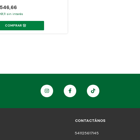
.546,66
91,11
sin interés
CONTACTÁNOS
541125617145