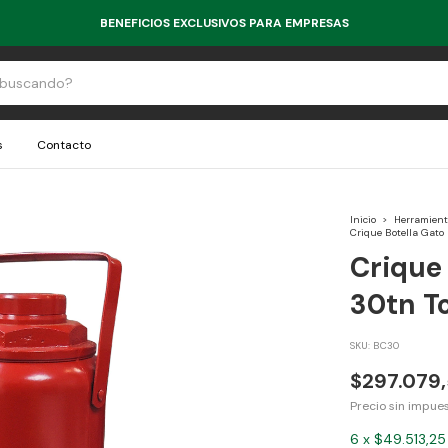
BENEFICIOS EXCLUSIVOS PARA EMPRESAS
s
Contacto
Inicio
>
Herramient
Crique Botella Gato
Crique 
30tn T
SKU:
BC30
$297.079,
Precio sin impue
6
x
$49.513,25