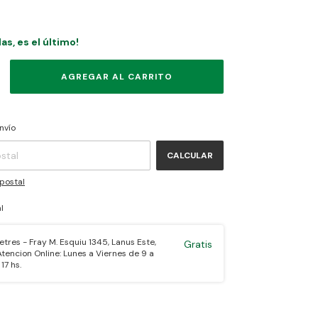
as, es el último!
CAMBIAR CP
CP:
nvío
CALCULAR
postal
l
res - Fray M. Esquiu 1345, Lanus Este,
Gratis
tencion Online: Lunes a Viernes de 9 a
17 hs.