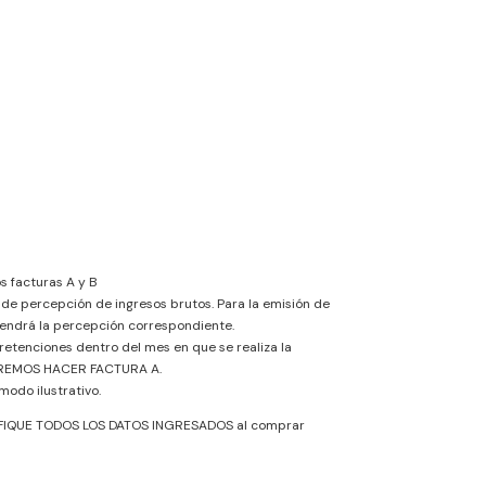
 facturas A y B
de percepción de ingresos brutos. Para la emisión de
etendrá la percepción correspondiente.
 retenciones dentro del mes en que se realiza la
REMOS HACER FACTURA A.
 modo ilustrativo.
IFIQUE TODOS LOS DATOS INGRESADOS al comprar