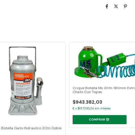
Crique Botella Ms 30tn 180mm Extr
Chato Con Topes
$943.382,03
6
x
$157.230,34
sin interés
 Botella Gato Hidraulico 20tn Doble