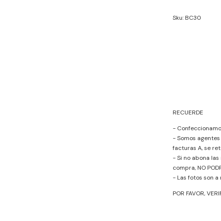
Sku: BC30
RECUERDE
- Confeccionamos
- Somos agentes 
facturas A, se r
- Si no abona las
compra, NO POD
- Las fotos son a
POR FAVOR, VER