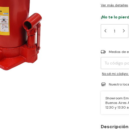
Ver más detalles
¡No te lo pierd
Entregas para el 
Medios de e
No sé mi código 
Nuestro loca
Showroom Emet
Buenos Aires A
12:30 y 13:30 a 
Descripción