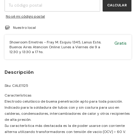
CALCULAR
No sé mi código postal
Nuestro local
Showroom Emetres - Fray M. Esquiu 1345, Lanus Este,
Gratis
Buenos Aires Atencion Online: Lunes a Viernes de 9 a
12:30 y 13:30 a 17 hs.
Descripción
Sku: CALE1125
Características
Electrodo celulósico de buena penetración apto para toda posición.
Indicado para la soldadura de tubos con y sin costura para uso en
calderas, condensadores, intercambiadores de calor y otros recipientes
de alta presión.
Su característica más destacada es la de poder usarse con corriente
alterna utilizando transformadores con tensión de vacio (OCV) > 60 V.