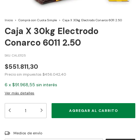
Inicio
>
Comprá con Cuota Simple
>
Caja X 30kg Electrodo Conarco 6011 2.50
Caja X 30kg Electrodo
Conarco 6011 2.50
SKU:
CALE1125
$551.811,30
Precio sin impuestos
$456.042,40
6
x
$91.968,55
sin interés
Ver más detalles
CAMBIAR CP
Entregas para el CP:
Medios de envío