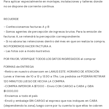
Para aplicar especialmente en montajes, instalaciones y talleres donde
no se dispone de corriente contínua.
RECUERDE
- Confeccionamos facturas A y B
- Somos agentes de percepción de ingresos brutos. Para la emisión de
facturas A, se retendrá la percepción correspondiente.
- Si no abona las retenciones dentro del mes en que se realiza la compra,
NO PODREMOS HACER FACTURA A.
- Las fotos son a modo ilustrativo.
POR FAVOR, VERIFIQUE TODOS LOS DATOS INGRESADOS al comprar
FORMAS de ENTREGA
-Retiro en nuestro showroom en LANUS ESTE. HORARIO DE ATENCIÓN:
Lunes a Viernes de 10 a 13 y 13:30 a 17hs. Los pedidos se PODRÁN RETIRAR
120 MINUTOS LUEGO DE HECHA LA COMPRA.
-COMPRA INFERIOR A $7.000 - Envio CON CARGO a CABA y GBA
$1.000,00
-Enviamos a todo el país
-Envió y embalaje SIN CARGO al expreso que nos indiques en CABA
(dependiendo la zona), luego corre por tu cuenta lo que ellos te cobren