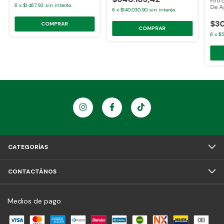
Filt
6
x
$1.467,93
sin interés
De A
6
x
$140.030,90
sin interés
Comp
$30
6
x
$5
CATEGORÍAS
CONTACTÁNOS
Medios de pago